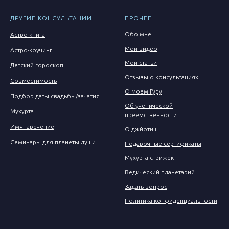
ДРУГИЕ КОНСУЛЬТАЦИИ
ПРОЧЕЕ
Обо мне
Астро-книга
Мои видео
Астро-коучинг
Мои статьи
Детский гороскоп
Отзывы о консультациях
Совместимость
О моем Гуру
Подбор даты свадьбы/зачатия
Об ученической
Мухурта
преемственности
Имянаречение
О джйотиш
Семинары для планеты души
Подарочные сертификаты
Мухурта стрижек
Ведический планетарий
Задать вопрос
Политика конфиденциальности