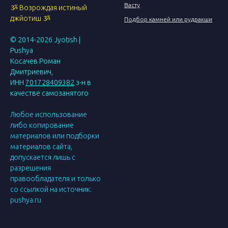
Васту
ૐ Возрождая истиный
джйотиш ૐ
Подбор камней или рудракши
© 2014-2026
Jyotish |
Pushya
Косачев Роман
Дмитриевич,
ИНН
701728409382
з-н в
качестве самозанятого
Любое использование
либо копирование
материалов или подборки
материалов сайта,
допускается лишь с
разрешения
правообладателя и только
со ссылкой на источник:
pushya.ru