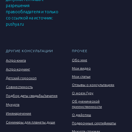
разрешения
правообладателя и только
со ссылкой на источник:
pushya.ru
ДРУГИЕ КОНСУЛЬТАЦИИ
ПРОЧЕЕ
Обо мне
Астро-книга
Мои видео
Астро-коучинг
Мои статьи
Детский гороскоп
Отзывы о консультациях
Совместимость
О моем Гуру
Подбор даты свадьбы/зачатия
Об ученической
Мухурта
преемственности
Имянаречение
О джйотиш
Семинары для планеты души
Подарочные сертификаты
Мухурта стрижек