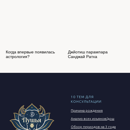
Когда впервые появилась
Джйотиш парампара
астрология?
Санджай Ратха
10 ТЕМ ДЛЯ
КОНСУЛЬТАЦИИ
Причина рождения
Анализ всех изъянов/дош
Обзор периодов на 3 года