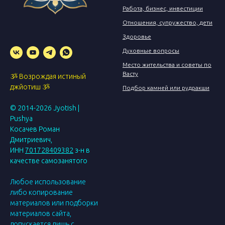
Работа, бизнес, инвестиции
Отношения, супружество, дети
Здоровье
Духовные вопросы
Место жительства и советы по
Васту
ૐ Возрождая истиный
джйотиш ૐ
Подбор камней или рудракши
© 2014-2026
Jyotish |
Pushya
Косачев Роман
Дмитриевич,
ИНН
701728409382
з-н в
качестве самозанятого
Любое использование
либо копирование
материалов или подборки
материалов сайта,
допускается лишь с